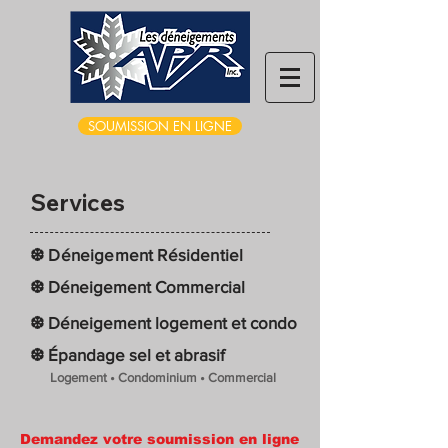
SOUMISSION EN LIGNE
Se
rvices
❆ Déneigement Résidentiel
❆ Déneigement Commercial
❆ Déneigement logement et condo
❆ Épandage sel et abrasif
Logement • Condominium • Commercial
Demandez votre soumission en ligne