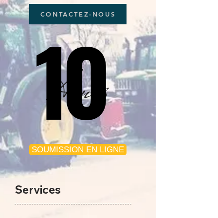
CONTACTEZ-NOUS
10
10
Ans
SOUMISSION EN LIGNE
Se
rvices